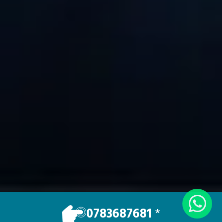
VOTRE TAXI
0783687681
*