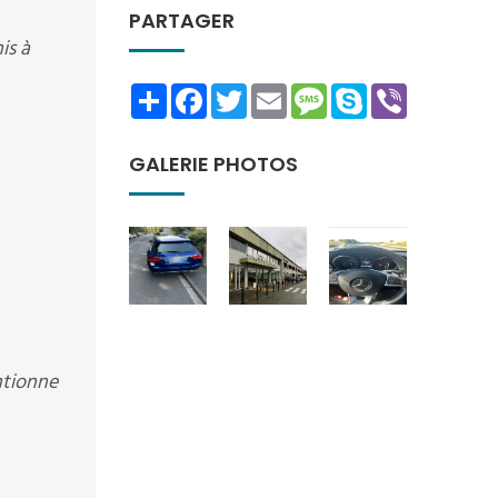
PARTAGER
is à
Share
Facebook
Twitter
Email
Message
Skype
Viber
GALERIE PHOTOS
ntionne