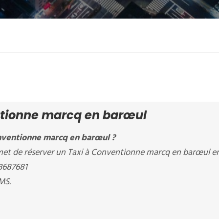
ntionne marcq en barœul
nventionne marcq en barœul ?
et de réserver un Taxi à Conventionne marcq en barœul en
83687681
MS.