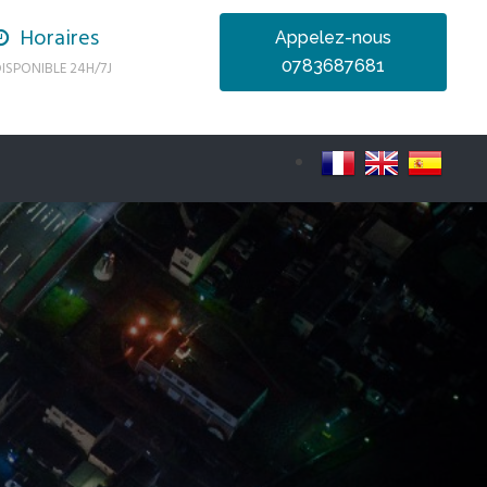
Horaires
Appelez-nous
0783687681
ISPONIBLE 24H/7J