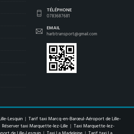
TÉLÉPHONE
0783687681
EMAIL
harbtransport@gmail.com
lle-Lesquin
|
Tarif taxi Marcq-en-Barœul-Aéroport de Lille-
|
Réserver taxi Marquette-lez-Lille
|
Taxi Marquette-lez-
port de Lille-Lesquin
|
Taxi La Madeleine
|
Tarif taxi La