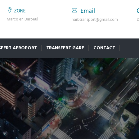
Email
ZONE
Marcq en Baroeul
harbtransport@gmail.com
D
SFERT AEROPORT
TRANSFERT GARE
CONTACT