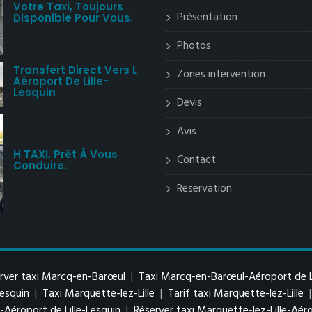
Votre Taxi, Toujours
Présentation
Disponible Pour Vous.
Photos
Transfert Direct Vers L
Zones intervention
Aéroport De Lille-
Lesquin
Devis
Avis
H TAXI, Prêt À Vous
Contact
Conduire.
Reservation
rver taxi Marcq-en-Barœul
|
Taxi Marcq-en-Barœul-Aéroport de Li
Lesquin
|
Taxi Marquette-lez-Lille
|
Tarif taxi Marquette-lez-Lille
e-Aéroport de Lille-Lesquin
|
Réserver taxi Marquette-lez-Lille-Aéro