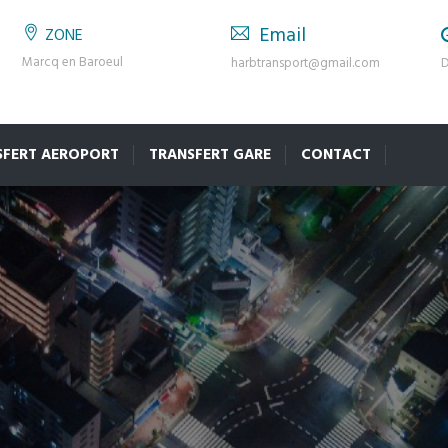
Email
ZONE
Marcq en Baroeul
harbtransport@gmail.com
D
SFERT AEROPORT
TRANSFERT GARE
CONTACT