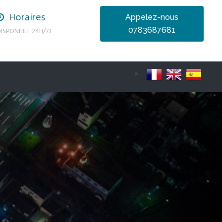
Horaires
Appelez-nous
0783687681
ISPONIBLE 24H/7J