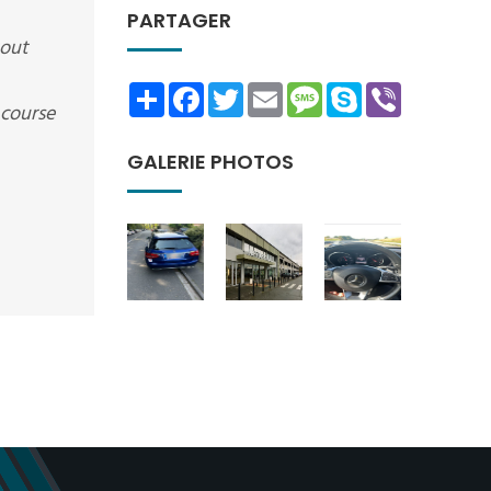
PARTAGER
tout
Share
Facebook
Twitter
Email
Message
Skype
Viber
 course
GALERIE PHOTOS